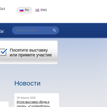
ть к
RU
ENG
с
ты
Посетите выставку
или примите участие
Новости
28 Апреля 2026
Итоги выставок «Вода и
тепло», «CoolVentExpo»