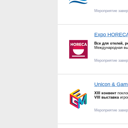
Мероприятие заве
Expo HORECA
Все для отелей, 
Международная выс
Мероприятие заве
Unicon & Gam
XIII конвент
поклон
VIII выставка
игро
Мероприятие заве