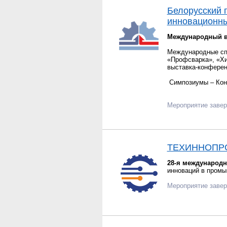
Белорусский
инновационн
Международный в
Международные сп
«Профсварка», «Хи
выставка-конфере
Симпозиумы – Кон
Мероприятие заве
ТЕХИННОПР
28-я международн
инноваций в пром
Мероприятие заве